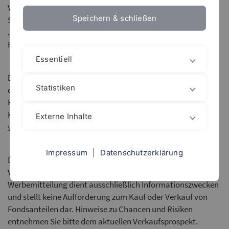
Verkaufsprospekt mit dem Verwaltungsreglement bzw. der
Speichern & schließen
Satzung, der zuletzt veröffentlichte und geprüfte
Jahresbericht und der letzte veröffentlichte ungeprüfte
Halbjahresbericht.
Essentiell
Die Unterlagen zu den boerse.de-Fonds sind kostenlos in
Statistiken
deutscher Sprache bei der Monega
Kapitalanlagegesellschaft mbH, Stolkgasse 25-45, 50667
Köln (siehe auch
Externe Inhalte
www.monega.de/index.php/fondsueberblick
) erhältlich.
Impressum
|
Datenschutzerklärung
Die steuerliche Behandlung ist von den individuellen
Verhältnissen jedes einzelnen Anlegers abhängig. Diese
Werbemitteilung dient ausschließlich Informationszwecken
und stellt keine Aufforderung zum Kauf oder Verkauf von
Fondsanteilen dar. Hinweise zu Chancen und Risiken
entnehmen Sie bitte dem aktuellen Verkaufsprospekt.