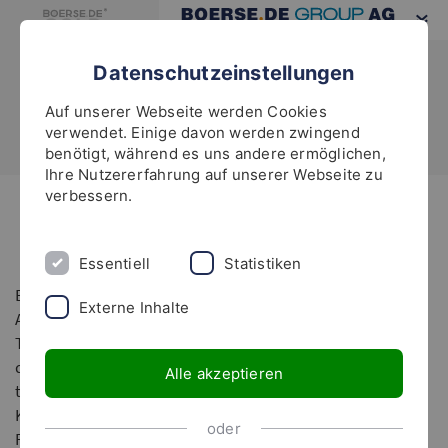
Datenschutzeinstellungen
Auf unserer Webseite werden Cookies
verwendet. Einige davon werden zwingend
benötigt, während es uns andere ermöglichen,
Ihre Nutzererfahrung auf unserer Webseite zu
verbessern.
Highlights
Risiken und Rechtliche Hinweise
Essentiell
Statistiken
Bitte beachten Sie den Verkaufsprospekt von boerse.de-
Externe Inhalte
Aktienfonds, boerse.de-Weltfonds, boerse.de-
Technologiefonds und boerse.de-Dividendenfonds sowie
das KID, bevor Sie eine endgültige Anlageentscheidung
Alle akzeptieren
treffen. Generell birgt jede Investition das Risiko eines
Kapitalverlustes. Verbindliche Grundlage für den Kauf eines
oder
Fonds sind das Basisinformationsblatt, der jeweils gültige